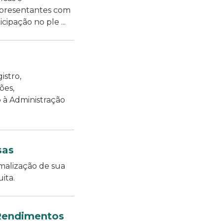
presentantes com
cipação no ple ...
istro,
ões,
 à Administração
sas
rmalização de sua
ita.
 Rendimentos