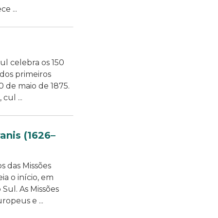
e ...
l celebra os 150
dos primeiros
0 de maio de 1875.
ul ...
anis (1626–
s das Missões
a o início, em
 Sul. As Missões
ropeus e ...