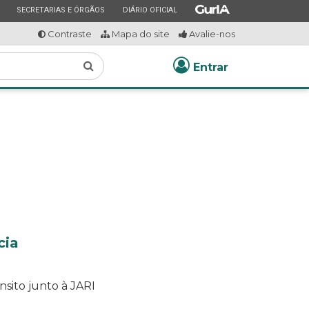
ESTADO
ESTADO
ESTADO
SECRETARIAS E ÓRGÃOS
DIÁRIO OFICIAL
Contraste
Mapa do site
Avalie-nos
Buscar
Entrar
cia
nsito junto à JARI