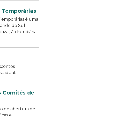
s Temporárias
 Temporárias é uma
rande do Sul
rização Fundiária
scontos
stadual.
os Comitês de
o de abertura de
icas e