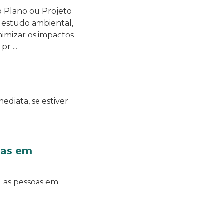
 o Plano ou Projeto
estudo ambiental,
imizar os impactos
r ...
ediata, se estiver
oas em
l as pessoas em