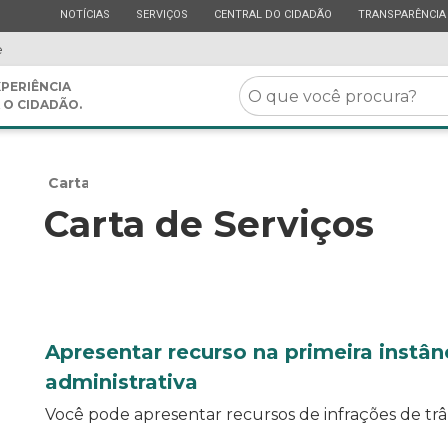
ESTADO
ESTADO
ESTADO
ESTADO
NOTÍCIAS
SERVIÇOS
CENTRAL DO CIDADÃO
TRANSPARÊNCIA
e
O
PERIÊNCIA
 O CIDADÃO.
que
você
procura?
Carta de Serviços
Carta de Serviços
Apresentar recurso na primeira instân
administrativa
Você pode apresentar recursos de infrações de trâ