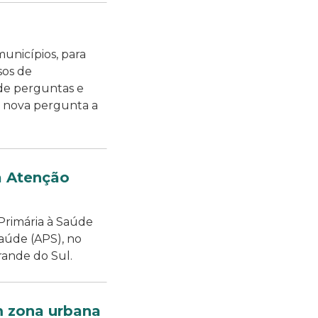
municípios, para
sos de
 de perguntas e
a nova pergunta a
a Atenção
Primária à Saúde
Saúde (APS), no
rande do Sul.
 zona urbana