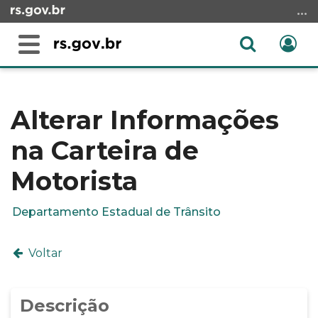
Ir
para
o
Abrir
Ent
Alterna
conteúdo
a
a
Ir
Início
busca
navegação
para
do
o
conteúdo
Alterar Informações
menu
na Carteira de
Ir
para
Motorista
a
busca
Departamento Estadual de Trânsito
Voltar
Descrição