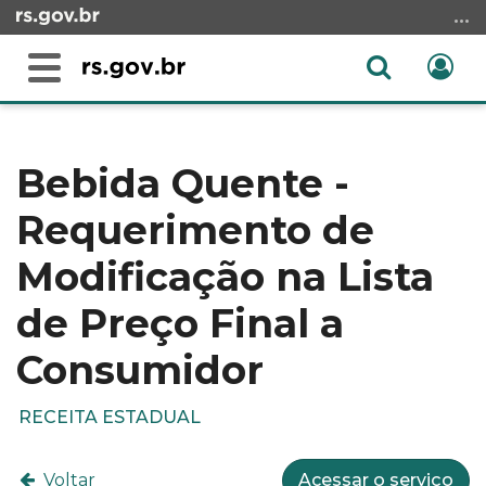
Ir
para
o
Abrir
Ent
Alterna
conteúdo
a
a
Ir
Início
busca
navegação
para
do
o
conteúdo
Bebida Quente -
menu
Requerimento de
Ir
para
Modificação na Lista
a
busca
de Preço Final a
Consumidor
RECEITA ESTADUAL
Voltar
Acessar o serviço