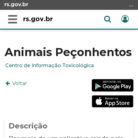
Ir
para
o
Abrir
Ent
Alterna
conteúdo
a
a
Ir
Início
busca
navegação
para
do
o
conteúdo
Animais Peçonhentos
menu
Ir
Centro de Informação Toxicológica
para
a
Voltar
busca
Descrição