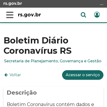
Ir
para
o
Abrir
Ent
Alterna
conteúdo
a
a
Ir
Início
busca
navegação
para
do
o
conteúdo
Boletim Diário
menu
Coronavírus RS
Ir
para
a
Secretaria de Planejamento, Governança e Gestão
busca
Voltar
Acessar o serviço
Descrição
Boletim Coronavírus contém dados e