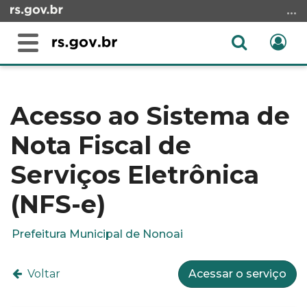
Ir
para
o
Abrir
Ent
Alterna
conteúdo
a
a
Ir
Início
busca
navegação
para
do
o
conteúdo
Acesso ao Sistema de
menu
Nota Fiscal de
Ir
para
Serviços Eletrônica
a
busca
(NFS-e)
Prefeitura Municipal de Nonoai
Voltar
Acessar o serviço