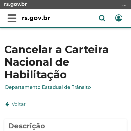
Ir
para
o
Abrir
Ent
Alterna
conteúdo
a
a
Ir
Início
busca
navegação
para
do
o
conteúdo
Cancelar a Carteira
menu
Nacional de
Ir
para
Habilitação
a
busca
Departamento Estadual de Trânsito
Voltar
Descrição