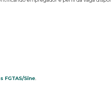
s FGTAS/Sine
.