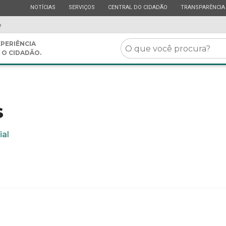
ESTADO
ESTADO
ESTADO
ESTADO
NOTÍCIAS
SERVIÇOS
CENTRAL DO CIDADÃO
TRANSPARÊNCIA
e
O
PERIÊNCIA
 O CIDADÃO.
que
você
procura?
s
ial