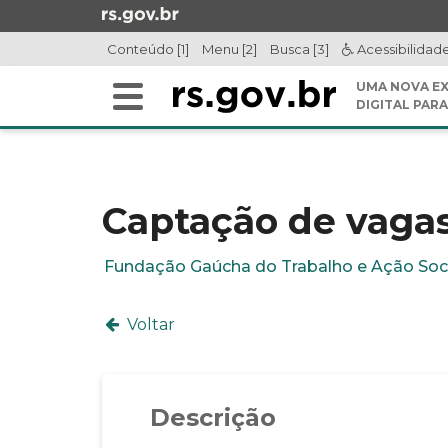
Ir
para
Conteúdo [1]
Menu [2]
Busca [3]
Acessibilidad
o
conteúdo
UMA NOVA EX
Alterna
Ir
DIGITAL PARA
a
para
Início
navegação
o
do
menu
conteúdo
Ir
Captação de vaga
para
a
Fundação Gaúcha do Trabalho e Ação Soc
busca
Voltar
Descrição