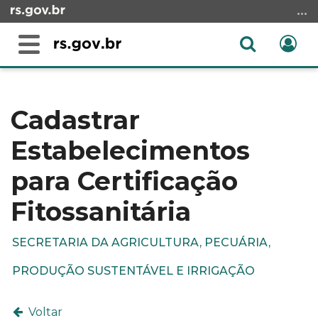
Ir
para
o
Abrir
Ent
Alterna
conteúdo
a
a
Ir
Início
busca
navegação
para
do
o
conteúdo
Cadastrar
menu
Estabelecimentos
Ir
para
para Certificação
a
busca
Fitossanitária
SECRETARIA DA AGRICULTURA, PECUÁRIA,
PRODUÇÃO SUSTENTÁVEL E IRRIGAÇÃO
Voltar