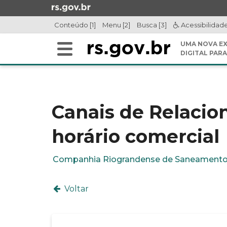
Ir
para
Conteúdo [1]
Menu [2]
Busca [3]
Acessibilidad
o
conteúdo
UMA NOVA EX
Alterna
Ir
DIGITAL PARA
a
para
Início
navegação
o
do
menu
conteúdo
Ir
Canais de Relaci
para
a
horário comercial
busca
Companhia Riograndense de Saneament
Voltar