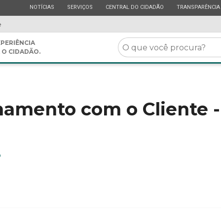
ESTADO
ESTADO
ESTADO
ESTADO
NOTÍCIAS
SERVIÇOS
CENTRAL DO CIDADÃO
TRANSPARÊNCIA
e
O
PERIÊNCIA
 O CIDADÃO.
que
você
procura?
onamento com o Cliente
o