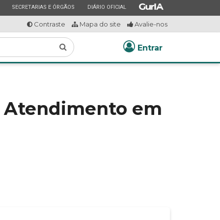
ESTADO
ESTADO
ESTADO
SECRETARIAS E ÓRGÃOS
DIÁRIO OFICIAL
Contraste
Mapa do site
Avalie-nos
Buscar
Entrar
 - Atendimento em