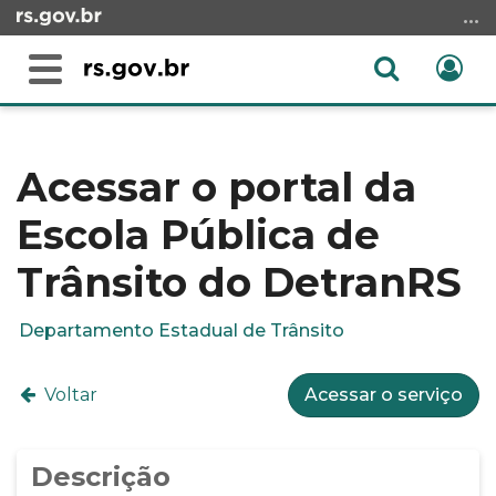
Ir
para
o
Abrir
Ent
Alterna
conteúdo
a
a
Ir
Início
busca
navegação
para
do
o
conteúdo
Acessar o portal da
menu
Escola Pública de
Ir
para
Trânsito do DetranRS
a
busca
Departamento Estadual de Trânsito
Voltar
Acessar o serviço
Descrição