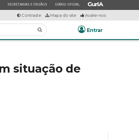
ESTADO
ESTADO
ESTADO
SECRETARIAS E ÓRGÃOS
DIÁRIO OFICIAL
Contraste
Mapa do site
Avalie-nos
Buscar
Entrar
em situação de