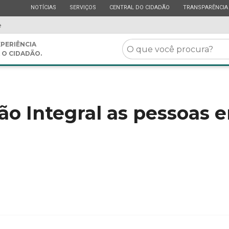
ESTADO
ESTADO
ESTADO
ESTADO
NOTÍCIAS
SERVIÇOS
CENTRAL DO CIDADÃO
TRANSPARÊNCIA
e
O
PERIÊNCIA
 O CIDADÃO.
que
você
procura?
ão Integral as pessoas 