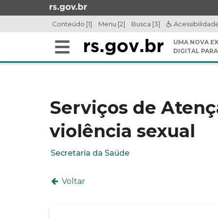
Ir
para
Conteúdo [1]
Menu [2]
Busca [3]
Acessibilidad
o
conteúdo
UMA NOVA EX
Alterna
Ir
DIGITAL PARA
a
para
Início
navegação
o
do
menu
conteúdo
Ir
Serviços de Atenç
para
a
violência sexual
busca
Secretaria da Saúde
Voltar