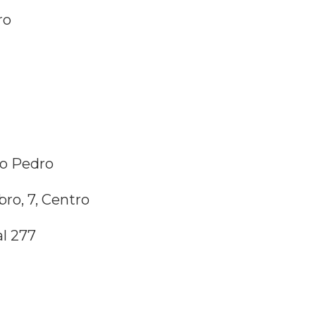
ro
ão Pedro
ro, 7, Centro
l 277