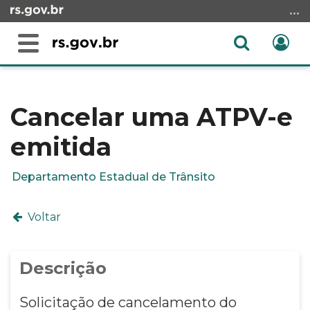
Ir
para
o
Abrir
Ent
Alterna
conteúdo
a
a
Ir
Início
busca
navegação
para
do
o
conteúdo
Cancelar uma ATPV-e
menu
emitida
Ir
para
a
Departamento Estadual de Trânsito
busca
Voltar
Descrição
Solicitação de cancelamento do