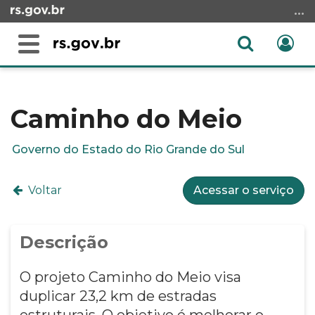
Ir
para
o
Abrir
Ent
Alterna
conteúdo
a
a
Ir
Início
busca
navegação
para
do
o
conteúdo
Caminho do Meio
menu
Ir
Governo do Estado do Rio Grande do Sul
para
a
Voltar
Acessar o serviço
busca
Descrição
O projeto Caminho do Meio visa
duplicar 23,2 km de estradas
estruturais. O objetivo é melhorar o