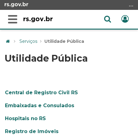
Ir
para
o
Abrir
Ent
Alterna
conteúdo
a
a
Ir
Início
busca
navegação
para
do
Serviços
Utilidade Pública
o
conteúdo
menu
Utilidade Pública
Ir
para
a
busca
Central de Registro Civil RS
Embaixadas e Consulados
Hospitais no RS
Registro de Imóveis