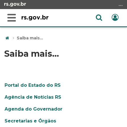
Ir
para
o
Abrir
Ent
Alterna
conteúdo
a
a
Ir
Início
busca
navegação
para
do
Saiba mais...
o
conteúdo
menu
Saiba mais...
Ir
para
a
busca
Portal do Estado do RS
Agência de Notícias RS
Agenda do Governador
Secretarias e Órgãos