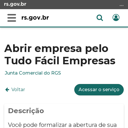
Ir
para
o
Abrir
Ent
Alterna
conteúdo
a
a
Ir
Início
busca
navegação
para
do
o
conteúdo
Abrir empresa pelo
menu
Tudo Fácil Empresas
Ir
para
a
Junta Comercial do RGS
busca
Voltar
Acessar o serviço
Descrição
Você pode formalizar a abertura de sua