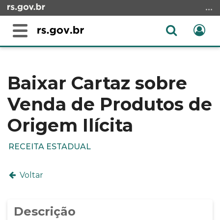
Ir
para
o
Abrir
Ent
Alterna
conteúdo
a
a
Ir
Início
busca
navegação
para
do
o
conteúdo
Baixar Cartaz sobre
menu
Venda de Produtos de
Ir
para
Origem Ilícita
a
busca
RECEITA ESTADUAL
Voltar
Descrição