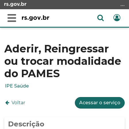
Ir
para
o
Abrir
Ent
Alterna
conteúdo
a
a
Ir
Início
busca
navegação
para
do
o
conteúdo
Aderir, Reingressar
menu
ou trocar modalidade
Ir
para
do PAMES
a
busca
IPE Saúde
Voltar
Acessar o serviço
Descrição