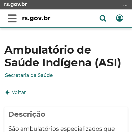
Ir
para
o
Abrir
Ent
Alterna
conteúdo
a
a
Ir
Início
busca
navegação
para
do
o
conteúdo
Ambulatório de
menu
Saúde Indígena (ASI)
Ir
para
a
Secretaria da Saúde
busca
Voltar
Descrição
São ambulatórios especializados que