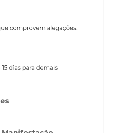
 que comprovem alegações.
s 15 dias para demais
ões
 Manifestação