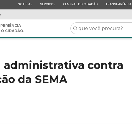
ESTADO
ESTADO
ESTADO
ESTADO
NOTÍCIAS
SERVIÇOS
CENTRAL DO CIDADÃO
TRANSPARÊNCIA
e
O
PERIÊNCIA
 O CIDADÃO.
que
você
procura?
 administrativa contra
ação da SEMA