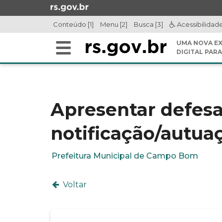
Ir
para
Conteúdo [1]
Menu [2]
Busca [3]
Acessibilidad
o
conteúdo
UMA NOVA EX
Alterna
Ir
DIGITAL PARA
a
para
Início
navegação
o
do
menu
conteúdo
Ir
Apresentar defesa
para
a
notificação/autu
busca
Prefeitura Municipal de Campo Bom
Voltar