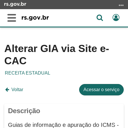
Ir
para
o
Abrir
Ent
Alterna
conteúdo
a
a
Ir
Início
busca
navegação
para
do
o
conteúdo
Alterar GIA via Site e-
menu
CAC
Ir
para
a
RECEITA ESTADUAL
busca
Voltar
Acessar o serviço
Descrição
Guias de informação e apuração do ICMS -