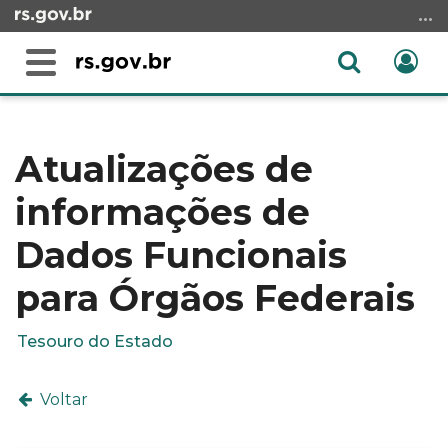
Ir
para
o
Abrir
Ent
Alterna
conteúdo
a
a
Ir
Início
busca
navegação
para
do
o
conteúdo
Atualizações de
menu
informações de
Ir
para
Dados Funcionais
a
busca
para Órgãos Federais
Tesouro do Estado
Voltar