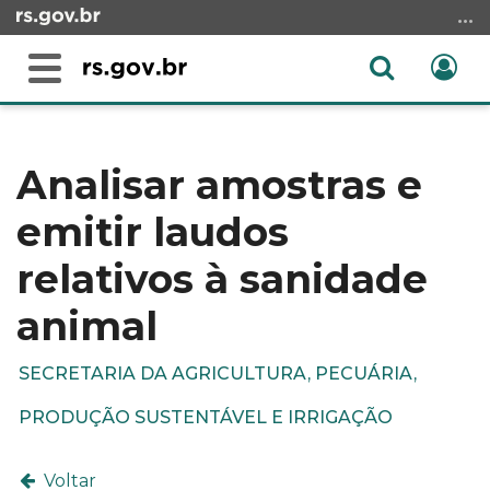
Ir
para
o
Abrir
Ent
Alterna
conteúdo
a
a
Ir
Início
busca
navegação
para
do
o
conteúdo
Analisar amostras e
menu
emitir laudos
Ir
para
relativos à sanidade
a
busca
animal
SECRETARIA DA AGRICULTURA, PECUÁRIA,
PRODUÇÃO SUSTENTÁVEL E IRRIGAÇÃO
Voltar