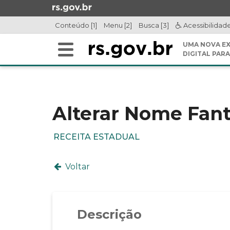
Ir
para
Conteúdo [1]
Menu [2]
Busca [3]
Acessibilidad
o
conteúdo
UMA NOVA EX
Alterna
Ir
DIGITAL PARA
a
para
Início
navegação
o
do
menu
conteúdo
Ir
Alterar Nome Fant
para
a
RECEITA ESTADUAL
busca
Voltar
Descrição