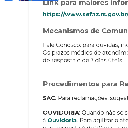
Link para maiores inf
https://www.sefaz.rs.gov.br
Mecanismos de Comun
Fale Conosco: para dúvidas, i
Os prazos médios de atendim
de resposta é de 3 dias úteis.
Procedimentos para Re
SAC
: Para reclamações, suges
OUVIDORIA
: Quando não se s
à
Ouvidoria
. Para agilizar o
para resposta é de 20 dias, pro