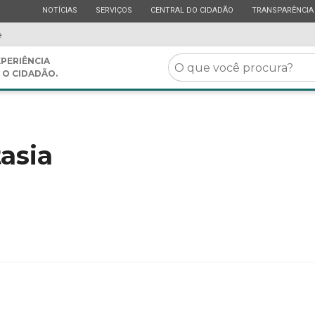
ESTADO
ESTADO
ESTADO
ESTADO
NOTÍCIAS
SERVIÇOS
CENTRAL DO CIDADÃO
TRANSPARÊNCIA
e
O
PERIÊNCIA
 O CIDADÃO.
que
você
procura?
asia