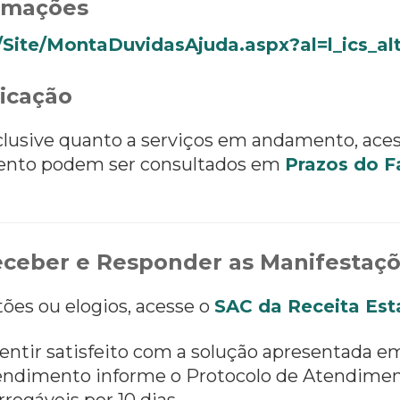
ormações
/Site/MontaDuvidasAjuda.aspx?al=l_ics_al
icação
nclusive quanto a serviços em andamento, ace
ento podem ser consultados em
Prazos do F
ceber e Responder as Manifestaç
tões ou elogios, acesse o
SAC da Receita Est
entir satisfeito com a solução apresentada e
 atendimento informe o Protocolo de Atendimen
rrogáveis por 10 dias.