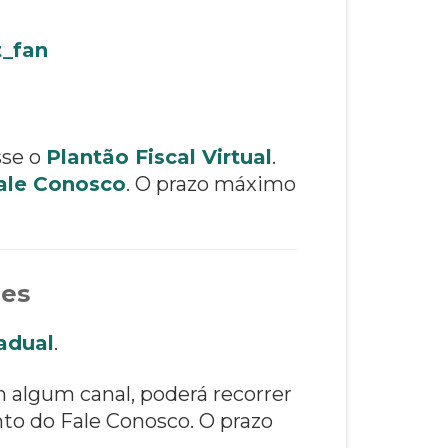
t_fan
sse o
Plantão Fiscal Virtual
.
ale Conosco
. O prazo máximo
ões
adual
.
m algum canal, poderá recorrer
to do Fale Conosco. O prazo