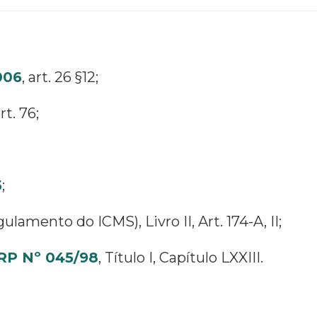
006
, art. 26 §12;
t. 76;
5
;
ulamento do ICMS), Livro II, Art. 174-A, II;
P Nº 045/98
, Título I, Capítulo LXXIII.