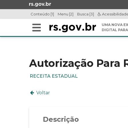
Ir
para
Conteúdo [1]
Menu [2]
Busca [3]
Acessibilidad
o
conteúdo
UMA NOVA EX
Alterna
Ir
DIGITAL PARA
a
para
Início
navegação
o
do
menu
conteúdo
Ir
Autorização Para 
para
a
RECEITA ESTADUAL
busca
Voltar
Descrição