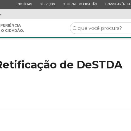
ESTADO
ESTADO
ESTADO
ESTADO
NOTÍCIAS
SERVIÇOS
CENTRAL DO CIDADÃO
TRANSPARÊNCIA
e
O
PERIÊNCIA
 O CIDADÃO.
que
você
procura?
Retificação de DeSTDA