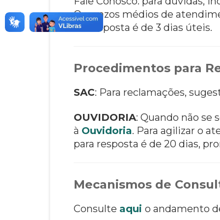
Fale Conosco: para dúvidas, i
Os prazos médios de atendim
de resposta é de 3 dias úteis.
Procedimentos para Re
SAC
: Para reclamações, suges
OUVIDORIA
: Quando não se s
à
Ouvidoria
. Para agilizar o
para resposta é de 20 dias, pro
Mecanismos de Consult
Consulte
aqui
o andamento de 