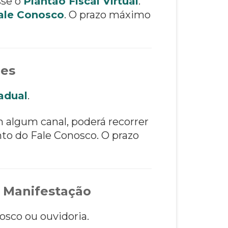
sse o
Plantão Fiscal Virtual
.
ale Conosco
. O prazo máximo
ões
adual
.
m algum canal, poderá recorrer
to do Fale Conosco. O prazo
 Manifestação
osco ou ouvidoria.