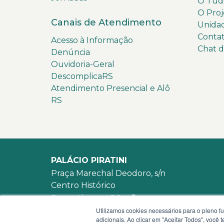
O Tudo
O Proj
Canais de Atendimento
Unida
Conta
Acesso à Informação
Chat 
Denúncia
Ouvidoria-Geral
DescomplicaRS
Atendimento Presencial e Alô
RS
PALÁCIO PIRATINI
Praça Marechal Deodoro, s/n
Centro Histórico
Porto Alegre - RS -
mapa
Utilizamos cookies necessários para o pleno f
90010-905
adicionais. Ao clicar em "Aceitar Todos", você
WhatsApp:
(51) 3210-3939