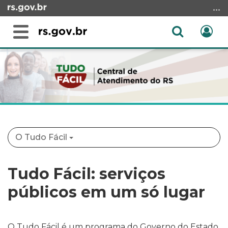
Ir
para
o
Abrir
Ent
Alterna
conteúdo
a
a
Ir
Início
busca
navegação
para
do
o
conteúdo
menu
Ir
para
a
O Tudo Fácil
busca
Tudo Fácil: serviços
públicos em um só lugar
O Tudo Fácil é um programa do Governo do Estado