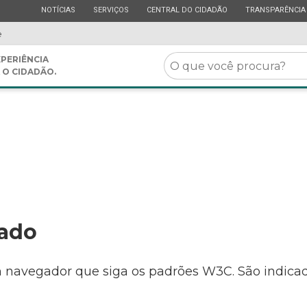
ESTADO
ESTADO
ESTADO
ESTADO
NOTÍCIAS
SERVIÇOS
CENTRAL DO CIDADÃO
TRANSPARÊNCIA
e
O
PERIÊNCIA
 O CIDADÃO.
que
você
procura?
ado
 navegador que siga os padrões W3C. São indica