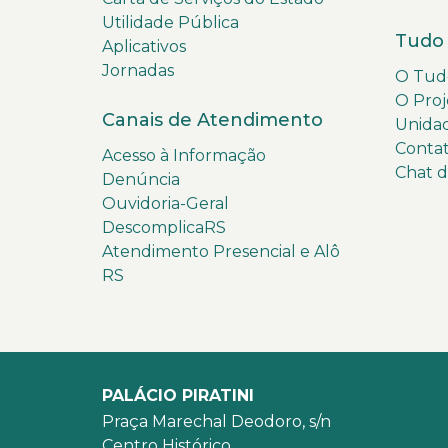
Utilidade Pública
Tudo 
Aplicativos
Jornadas
O Tudo
O Proj
Canais de Atendimento
Unida
Conta
Acesso à Informação
Chat 
Denúncia
Ouvidoria-Geral
DescomplicaRS
Atendimento Presencial e Alô
RS
PALÁCIO PIRATINI
Praça Marechal Deodoro, s/n
Centro Histórico