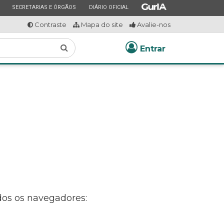
ESTADO
ESTADO
ESTADO
SECRETARIAS E ÓRGÃOS
DIÁRIO OFICIAL
Contraste
Mapa do site
Avalie-nos
Buscar
Entrar
dos os navegadores: