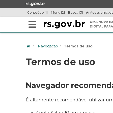
Ir
para
Conteúdo [1]
Menu [2]
Busca [3]
Acessibilidad
o
conteúdo
UMA NOVA EX
Alterna
Ir
DIGITAL PARA
a
para
Início
navegação
o
do
menu
Navegação
Termos de uso
conteúdo
Ir
para
Termos de uso
a
busca
Navegador recomend
É altamente recomendável utilizar um
Apple Safari 10 ou superior