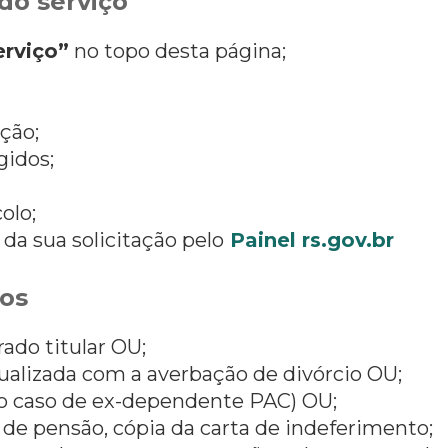
do serviço
erviço”
no topo desta página;
ção;
gidos;
olo;
 sua solicitação pelo
Painel rs.gov.br
os
ado titular OU;
alizada com a averbação de divórcio OU;
o caso de ex-dependente PAC) OU;
de pensão, cópia da carta de indeferimento;