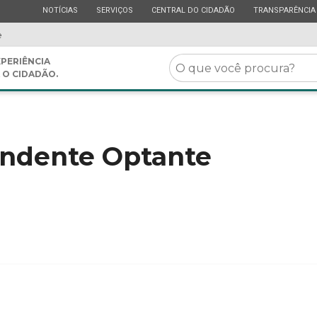
ESTADO
ESTADO
ESTADO
ESTADO
NOTÍCIAS
SERVIÇOS
CENTRAL DO CIDADÃO
TRANSPARÊNCIA
e
O
PERIÊNCIA
 O CIDADÃO.
que
você
procura?
ndente Optante