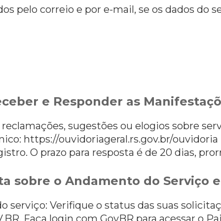
s pelo correio e por e-mail, se os dados do 
ceber e Responder as Manifestaç
r reclamações, sugestões ou elogios sobre ser
nico: https://ouvidoriageral.rs.gov.br/ouvido
istro. O prazo para resposta é de 20 dias, pror
a sobre o Andamento do Serviço e
 serviço: Verifique o status das suas solici
V.BR. Faça login com GovBR para acessar o Pai