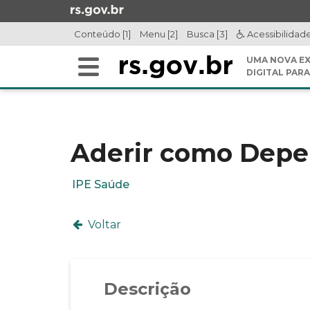
Ir
para
Conteúdo [1]
Menu [2]
Busca [3]
Acessibilidad
o
conteúdo
UMA NOVA EX
Alterna
Ir
DIGITAL PARA
a
para
Início
navegação
o
do
menu
conteúdo
Ir
Aderir como Depe
para
a
IPE Saúde
busca
Voltar
Descrição