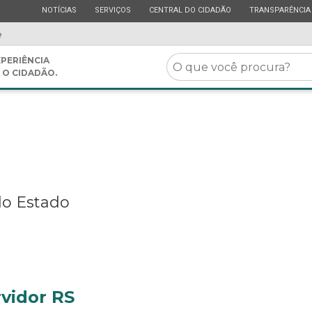
ESTADO
ESTADO
ESTADO
ESTADO
NOTÍCIAS
SERVIÇOS
CENTRAL DO CIDADÃO
TRANSPARÊNCIA
e
O
PERIÊNCIA
 O CIDADÃO.
que
você
procura?
do Estado
rvidor RS