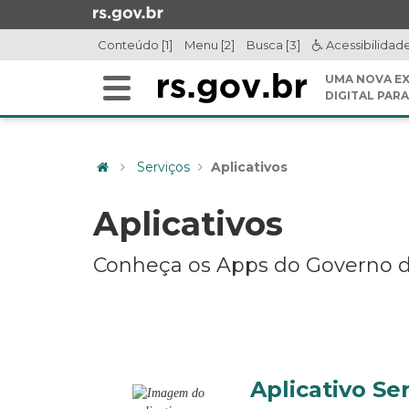
Ir
para
Conteúdo [1]
Menu [2]
Busca [3]
Acessibilidad
o
conteúdo
UMA NOVA EX
Alterna
Ir
DIGITAL PARA
a
para
Início
navegação
o
do
menu
Serviços
Aplicativos
conteúdo
Ir
para
Aplicativos
a
busca
Conheça os Apps do Governo 
Aplicativo Se