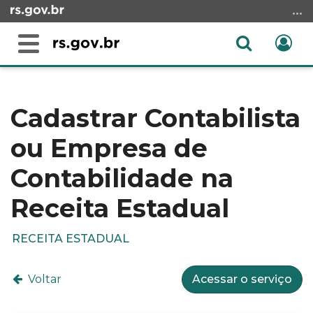
Ir
para
o
Abrir
Ent
Alterna
conteúdo
a
a
Ir
Início
busca
navegação
para
do
o
conteúdo
Cadastrar Contabilista
menu
ou Empresa de
Ir
para
Contabilidade na
a
busca
Receita Estadual
RECEITA ESTADUAL
Voltar
Acessar o serviço