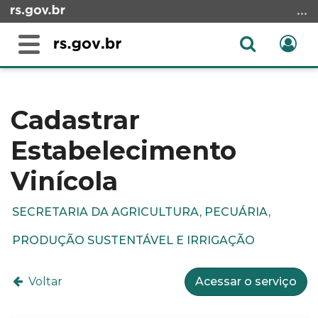
Ir
para
o
Abrir
Ent
Alterna
conteúdo
a
a
Ir
Início
busca
navegação
para
do
o
conteúdo
Cadastrar
menu
Estabelecimento
Ir
para
Vinícola
a
busca
SECRETARIA DA AGRICULTURA, PECUÁRIA,
PRODUÇÃO SUSTENTÁVEL E IRRIGAÇÃO
Voltar
Acessar o serviço