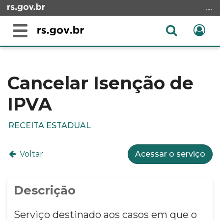
Ir
para
o
Abrir
Ent
Alterna
conteúdo
a
a
Ir
Início
busca
navegação
para
do
o
conteúdo
Cancelar Isenção de
menu
IPVA
Ir
para
a
RECEITA ESTADUAL
busca
Voltar
Acessar o serviço
Descrição
Serviço destinado aos casos em que o