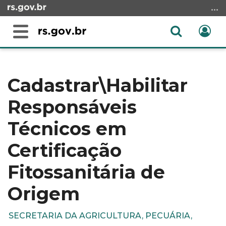
Ir
para
o
Abrir
Ent
Alterna
conteúdo
a
a
Ir
Início
busca
navegação
para
do
o
conteúdo
Cadastrar\Habilitar
menu
Responsáveis
Ir
para
Técnicos em
a
busca
Certificação
Fitossanitária de
Origem
SECRETARIA DA AGRICULTURA, PECUÁRIA,