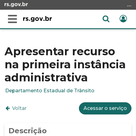
Ir
para
o
Abrir
Ent
Alterna
conteúdo
a
a
Ir
Início
busca
navegação
para
do
o
conteúdo
Apresentar recurso
menu
na primeira instância
Ir
para
administrativa
a
busca
Departamento Estadual de Trânsito
Voltar
Acessar o serviço
Descrição