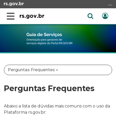
Ir
para
o
Abrir
Ent
Alterna
conteúdo
a
a
Ir
Início
busca
navegação
para
do
o
conteúdo
menu
Ir
para
a
Perguntas Frequentes
busca
Perguntas Frequentes
Abaixo a lista de dúvidas mais comuns com o uso da
Plataforma rs.gov.br: