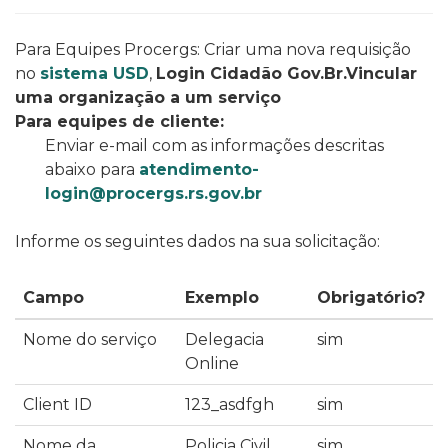
Para Equipes Procergs: Criar uma nova requisição
no
sistema USD
,
Login Cidadão Gov.Br.Vincular
uma organização a um serviço
Para equipes de cliente:
Enviar e-mail com as informações descritas
abaixo para
atendimento-
login@procergs.rs.gov.br
Informe os seguintes dados na sua solicitação:
Campo
Exemplo
Obrigatório?
Nome do serviço
Delegacia
sim
Online
Client ID
123_asdfgh
sim
Nome da
Policia Civil
sim