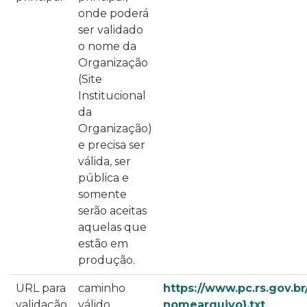
onde poderá
ser validado
o nome da
Organização
(Site
Institucional
da
Organização)
e precisa ser
válida, ser
pública e
somente
serão aceitas
aquelas que
estão em
produção.
URL para
caminho
https://www.pc.rs.gov.br/{​
validação
válido
nomearquivo}​​​​​​​​​​.txt