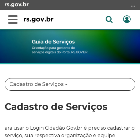
Ir
para
o
Abrir
Ent
Alterna
conteúdo
a
a
Ir
Início
busca
navegação
para
do
o
conteúdo
menu
Ir
para
a
Cadastro de Serviços
busca
Cadastro de Serviços
ara usar o Login Cidadão Gov.br é preciso cadastrar o
serviço, sua respectiva organização e equipe