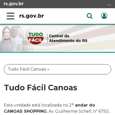
Ir
para
o
Abrir
Ent
Alterna
conteúdo
a
a
Ir
Início
busca
navegação
para
do
o
conteúdo
menu
Ir
para
a
Tudo Fácil Canoas
busca
Tudo Fácil Canoas
Esta unidade está localizada no 2
º andar do
CANOAS SHOPPING
, Av. Guilherme Schell, nº 6750,