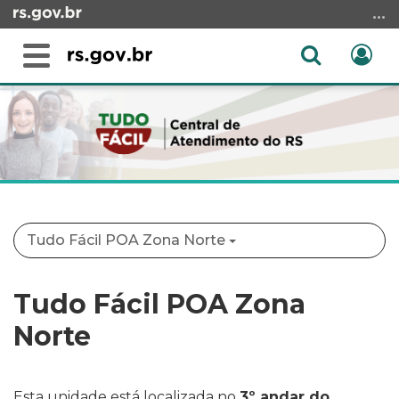
Ir
para
o
Abrir
Ent
Alterna
conteúdo
a
a
Ir
Início
busca
navegação
para
do
o
conteúdo
menu
Ir
para
a
Tudo Fácil POA Zona Norte
busca
Tudo Fácil POA Zona
Norte
Esta unidade está localizada no
3º andar do