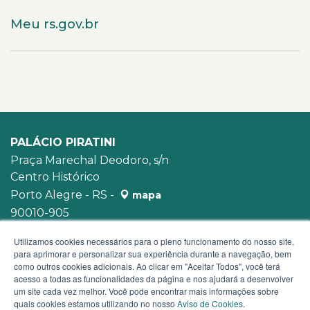
Meu rs.gov.br
PALÁCIO PIRATINI
Praça Marechal Deodoro, s/n
Centro Histórico
Porto Alegre - RS -
mapa
90010-905
WhatsApp:
(51) 3210-3939
Utilizamos cookies necessários para o pleno funcionamento do nosso site,
para aprimorar e personalizar sua experiência durante a navegação, bem
como outros cookies adicionais. Ao clicar em "Aceitar Todos", você terá
acesso a todas as funcionalidades da página e nos ajudará a desenvolver
um site cada vez melhor. Você pode encontrar mais informações sobre
quais cookies estamos utilizando no nosso
Aviso de Cookies
.