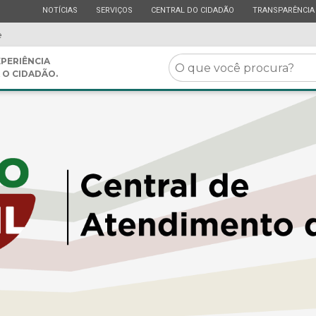
ESTADO
ESTADO
ESTADO
ESTADO
NOTÍCIAS
SERVIÇOS
CENTRAL DO CIDADÃO
TRANSPARÊNCIA
e
O
PERIÊNCIA
 O CIDADÃO.
que
você
procura?