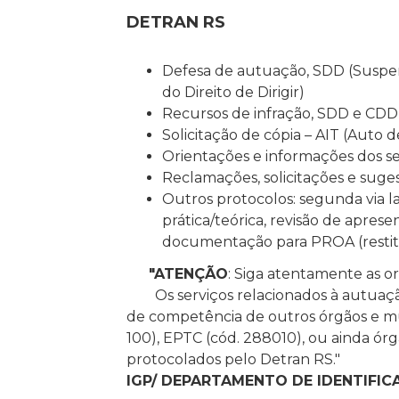
DETRAN RS
Defesa de autuação, SDD (Suspens
do Direito de Dirigir)
Recursos de infração, SDD e CDD e
Solicitação de cópia – AIT (Auto 
Orientações e informações dos se
Reclamações, solicitações e suge
Outros protocolos: segunda via 
prática/teórica, revisão de apr
documentação para PROA (restit
"ATENÇÃO
: Siga atentamente as or
Os serviços relacionados à autuação 
de competência de outros órgãos e mu
100), EPTC (cód. 288010), ou ainda ór
protocolados pelo Detran RS."
IGP/ DEPARTAMENTO DE IDENTIFIC