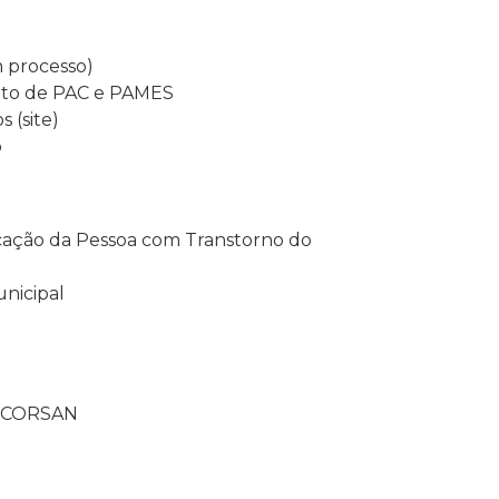
 processo)
nto de PAC e PAMES
 (site)
o
ficação da Pessoa com Transtorno do
unicipal
da CORSAN