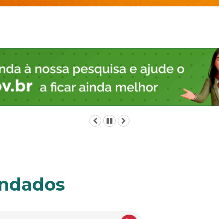
Anterior
Pausar
Próximo
endados