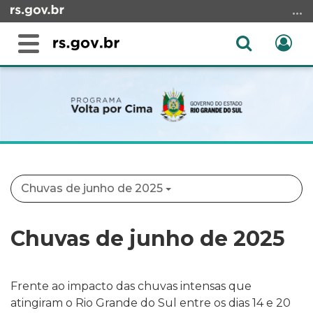
Ir
para
o
Abrir
Ent
Alterna
conteúdo
a
a
Ir
Início
busca
navegação
para
do
o
conteúdo
menu
Ir
para
a
Chuvas de junho de 2025
busca
Chuvas de junho de 2025
Frente ao impacto das chuvas intensas que
atingiram o Rio Grande do Sul entre os dias 14 e 20