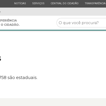
ESTADO
ESTADO
ESTADO
ESTADO
NOTÍCIAS
SERVIÇOS
CENTRAL DO CIDADÃO
TRANSPARÊNCIA
e
O
PERIÊNCIA
 O CIDADÃO.
que
você
procura?
s
758 são estaduais.