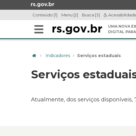
Ir
para
Conteúdo [1]
Menu [2]
Busca [3]
Acessibilidad
o
conteúdo
UMA NOVA EX
Alterna
Ir
DIGITAL PARA
a
para
Início
navegação
o
do
menu
Indicadores
Serviços estaduais
conteúdo
Ir
para
Serviços estaduai
a
busca
Atualmente, dos serviços disponíveis, 