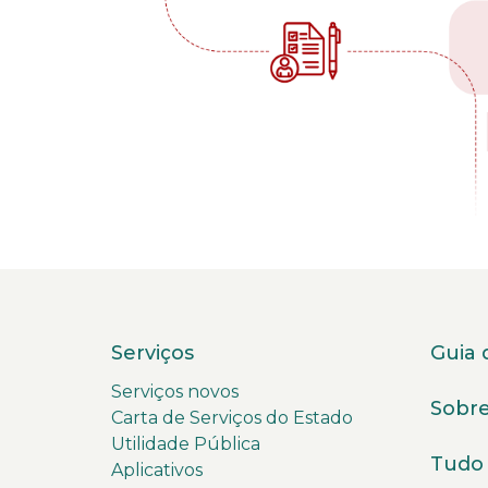
A
p
l
a
Serviços
Guia 
t
a
Serviços novos
Sobre
f
Carta de Serviços do Estado
o
Utilidade Pública
r
Tudo 
Aplicativos