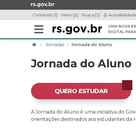
Ir
para
Conteúdo [1]
Menu [2]
Busca [3]
Acessibilidad
o
conteúdo
UMA NOVA EX
Alterna
Ir
DIGITAL PARA
a
para
Início
navegação
Jornadas
Jornada do Aluno
o
do
menu
conteúdo
Jornada do Aluno
Ir
para
a
busca
QUERO ESTUDAR
A Jornada do Aluno é uma iniciativa do Gov
orientações destinados aos estudantes da r