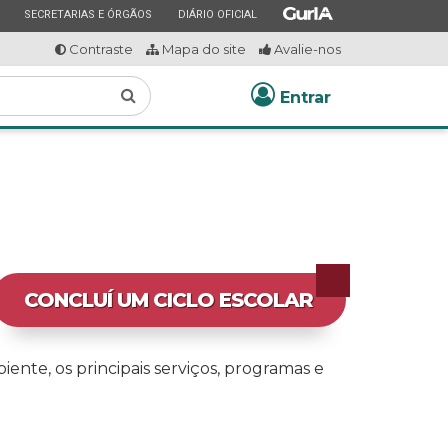
ESTADO
ESTADO
ESTADO
SECRETARIAS E ÓRGÃOS
DIÁRIO OFICIAL
Contraste
Mapa do site
Avalie-nos
Buscar
Entrar
CONCLUÍ UM CICLO ESCOLAR
nte, os principais serviços, programas e