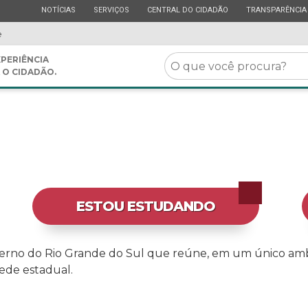
ESTADO
ESTADO
ESTADO
ESTADO
NOTÍCIAS
SERVIÇOS
CENTRAL DO CIDADÃO
TRANSPARÊNCIA
e
O
PERIÊNCIA
 O CIDADÃO.
que
você
procura?
ESTOU ESTUDANDO
erno do Rio Grande do Sul que reúne, em um único ambie
ede estadual.