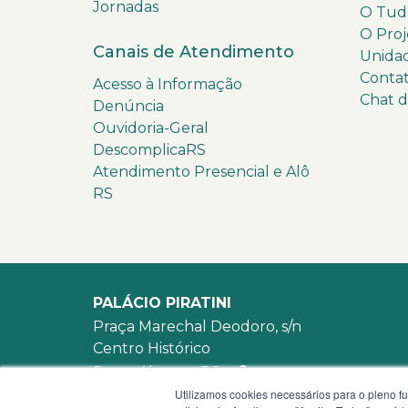
m
Jornadas
O Tudo
a
O Proj
f
Canais de Atendimento
Unida
o
Conta
Acesso à Informação
i
Chat 
Denúncia
c
Ouvidoria-Geral
r
DescomplicaRS
i
Atendimento Presencial e Alô
a
RS
d
a
p
a
r
PALÁCIO PIRATINI
a
Praça Marechal Deodoro, s/n
a
Centro Histórico
p
o
Porto Alegre - RS -
mapa
i
Utilizamos cookies necessários para o pleno f
90010-905