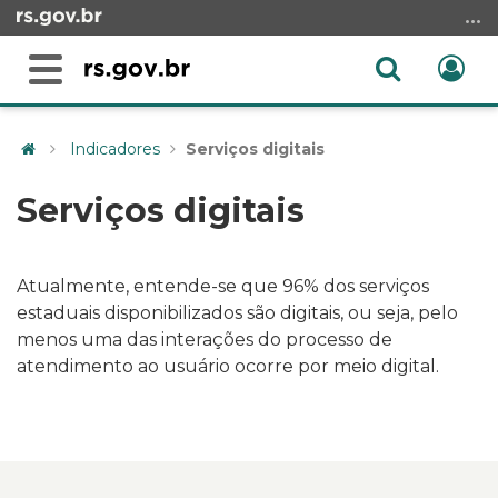
Ir
para
o
Abrir
Ent
Alterna
conteúdo
a
a
Ir
Início
busca
navegação
para
do
Indicadores
Serviços digitais
o
conteúdo
menu
Serviços digitais
Ir
para
a
Atualmente, entende-se que 96% dos serviços
busca
estaduais disponibilizados são digitais, ou seja,
pelo
menos uma das interações do processo de
atendimento ao usuário ocorre por meio digital.