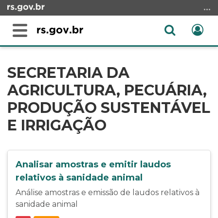
Ir
para
o
Abrir
Ent
Alterna
conteúdo
a
a
Ir
Início
busca
navegação
para
do
SECRETARIA DA
o
conteúdo
AGRICULTURA, PECUÁRIA,
menu
Ir
PRODUÇÃO SUSTENTÁVEL
para
E IRRIGAÇÃO
a
busca
Analisar amostras e emitir laudos
relativos à sanidade animal
Análise amostras e emissão de laudos relativos à
sanidade animal