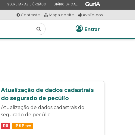
ESTADO
ESTADO
ESTADO
SECRETARIAS E ÓRGÃOS
DIÁRIO OFICIAL
Contraste
Mapa do site
Avalie-nos
Buscar
Entrar
Atualização de dados cadastrais
do segurado de pecúlio
Atualização de dados cadastrais do
segurado de pecúlio
RS
IPE Prev