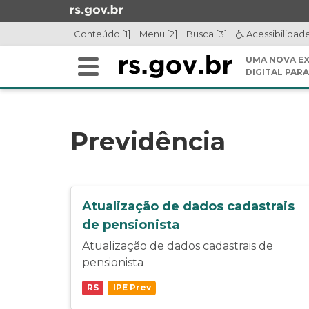
Ir
para
Conteúdo [1]
Menu [2]
Busca [3]
Acessibilidad
o
conteúdo
UMA NOVA EX
Alterna
Ir
DIGITAL PARA
a
para
Início
navegação
o
do
menu
conteúdo
Previdência
Ir
para
a
busca
Atualização de dados cadastrais
de pensionista
Atualização de dados cadastrais de
pensionista
RS
IPE Prev