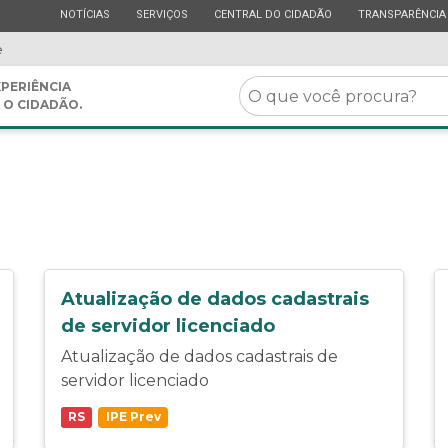
ESTADO
ESTADO
ESTADO
ESTADO
NOTÍCIAS
SERVIÇOS
CENTRAL DO CIDADÃO
TRANSPARÊNCIA
e
O
PERIÊNCIA
 O CIDADÃO.
que
você
procura?
Atualização de dados cadastrais
de servidor licenciado
Atualização de dados cadastrais de
servidor licenciado
RS
IPE Prev