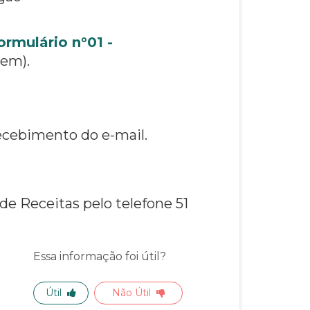
ormulário n°01 -
gem).
recebimento do e-mail.
de Receitas pelo telefone 51
Essa informação foi útil?
Útil
Não Útil