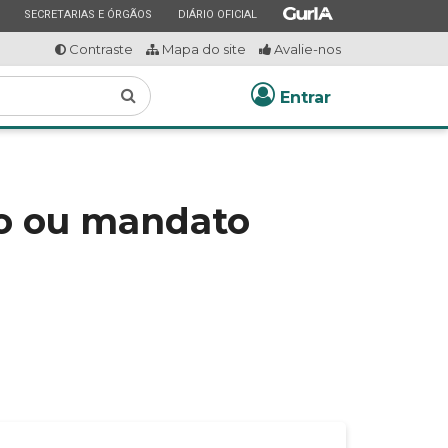
ESTADO
ESTADO
ESTADO
SECRETARIAS E ÓRGÃOS
DIÁRIO OFICIAL
Contraste
Mapa do site
Avalie-nos
Buscar
Entrar
do ou mandato