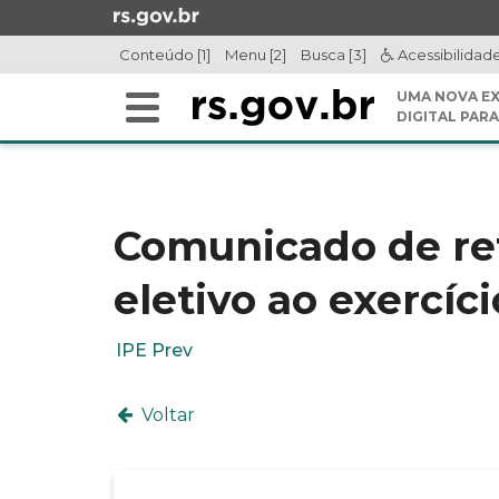
Ir
para
Conteúdo [1]
Menu [2]
Busca [3]
Acessibilidad
o
conteúdo
UMA NOVA EX
Alterna
Ir
DIGITAL PARA
a
para
Início
navegação
o
do
menu
conteúdo
Ir
Comunicado de re
para
a
eletivo ao exercíc
busca
IPE Prev
Voltar