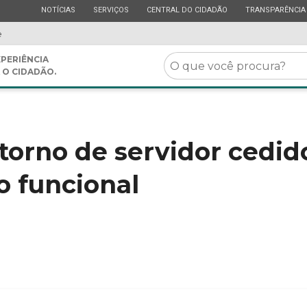
ESTADO
ESTADO
ESTADO
ESTADO
NOTÍCIAS
SERVIÇOS
CENTRAL DO CIDADÃO
TRANSPARÊNCIA
e
O
PERIÊNCIA
 O CIDADÃO.
que
você
procura?
torno de servidor cedi
io funcional