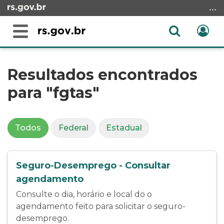
Ir
para
o
Abrir
Ent
Alterna
conteúdo
a
a
Ir
Início
busca
navegação
para
do
Resultados encontrados
o
conteúdo
para
"fgtas"
menu
Ir
para
a
Todos
Federal
Estadual
busca
Seguro-Desemprego - Consultar
agendamento
Consulte o dia, horário e local do o
agendamento feito para solicitar o seguro-
desemprego.