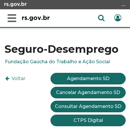
Ir
para
o
Abrir
Ent
Alterna
conteúdo
a
a
Ir
Início
busca
navegação
para
do
o
conteúdo
Seguro-Desemprego
menu
Ir
Fundação Gaúcha do Trabalho e Ação Social
para
a
Voltar
Agendamento SD
busca
Cancelar Agendamento SD
Consultar Agendamento SD
CTPS Digital